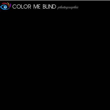
Furax
: 08/05/2022
La Tour de Belém a été co
par le roi Manuel Ier de Por
Il revêtait une grande im
car il servait à la fois d
portugais pour établir ce
Chine et l’Inde.
Elle a été inscrite sur l
conjointement avec le mon
La Tour de Belém est con
style manuélin.