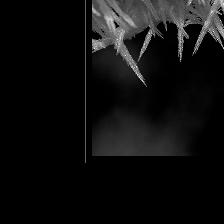
Furax
: 05/02/2022
Photos de cristaux de glace sur un fil de clôture.
tce76
: 09/02/2022
Pire que le traditionnel barbelé !
Laisser un commentaire
Nom
(
E-mail
Site 
Sauvegarder les infos