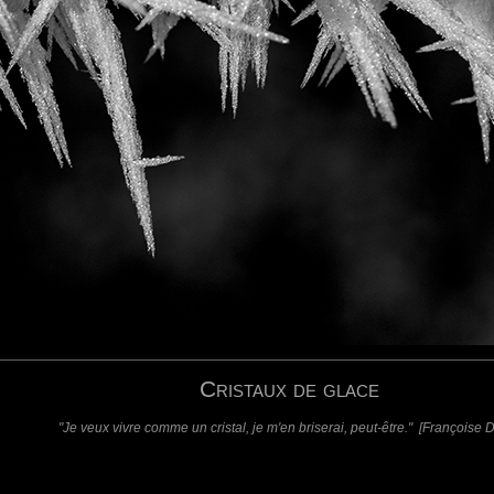
requis)
(requis - ne sera pas affiché)
Web
Cristaux de glace
"Je veux vivre comme un cristal, je m'en briserai, peut-être." [Françoise D