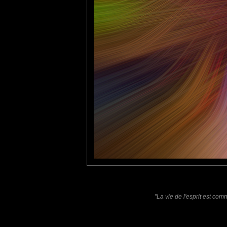
Furax
: 13/01/2022
Twirl effect d'une photo pleine de couleurs que j'avais prise d
tce76
: 17/01/2022
Un seul mot: Superbe !
Laisser un commentaire
Nom
(
E-mail
Site 
"La vie de l'esprit est co
Sauvegarder les infos