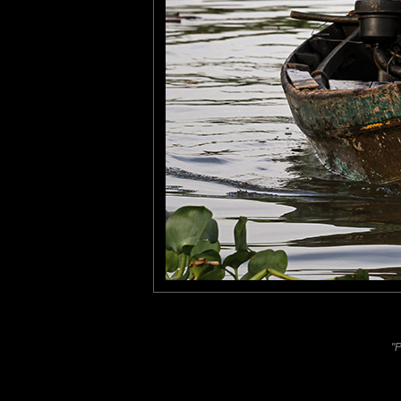
Furax
: 29/10/2021
Photo prise au Vietnam, à proximité du marché flottant de Long
Laisser un commentaire
Nom
(
E-mail
Site 
"P
Sauvegarder les infos