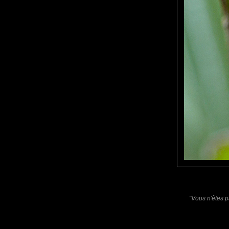
Furax
: 01/08/2021
Photo d'une tipule, plus communément appelée "cousin".
tce76
: 02/08/2021
Jamais vu d'aussi près le cousin !
Bravo.
Laisser un commentaire
Nom
(
E-mail
Site 
"Vous n'êtes p
Sauvegarder les infos