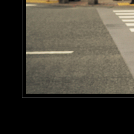
yoshimiparis
: 28/07/2020
ce que tu dis est intéress
comme pour éviter que d’
rhume) par exemple, questio
Laisser un commentaire
Nom
(
E-mail
Site 
Sauvegarder les infos