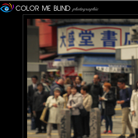
En premier lieu, les femme
normes sociales, se couvrent
temps de se poudrer.
Préserver son anonymat
Japonais.
Enfin, les Japonais voient
interactions avec les autres
Pastelle
: 31/03/2020
Une photo bien d'actualité, 
tce76
: 04/04/2020
Actualité oblige !