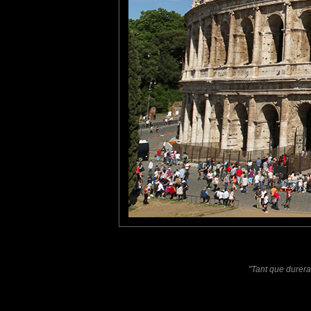
ateliers d'artisans, le sièg
un sanctuaire catholique ch
tce76
: 26/11/2019
Bien pris, en entier. Pourtan
Laisser un commentaire
Nom
(
E-mail
Site 
"Tant que durer
Sauvegarder les infos