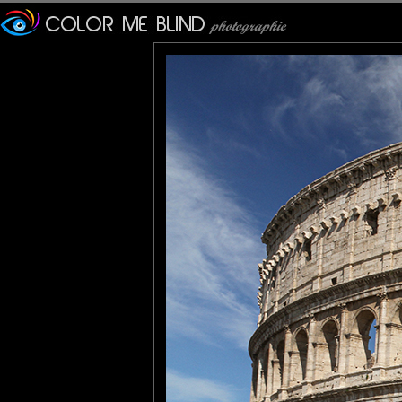
Pouvant accueillir 50 00
venationes (combats d
gladiateurs) et autres 
condamnés à mort, des rec
basés sur la mythologie ro
Il est resté en service
prolongeant jusqu'au VIe si
Pour l'inauguration du Co
dans le Colisée transfor
Corinthe contre Corcyre.
Le bâtiment a finalement c
Il a plus tard été réutilisé