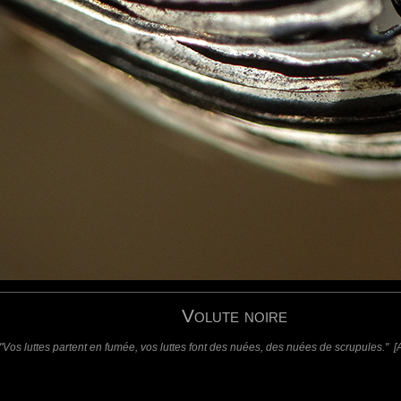
requis)
(requis - ne sera pas affiché)
Web
Volute noire
"Vos luttes partent en fumée, vos luttes font des nuées, des nuées de scrupules." 