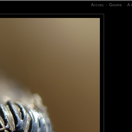
Accueil
Galerie
A 
·
·