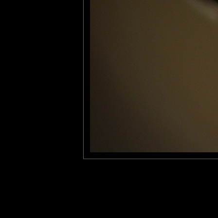
Olivier P
: 27/01/2019
Un cliché très intrigant...joliment graphique !!!
Lannic
: 31/01/2019
Déroutant mais plaisant !
Laisser un commentaire
Nom
(
E-mail
Site 
Sauvegarder les infos