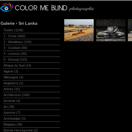
Galerie
›
Sri Lanka
Toutes
(1158)
1 - Furax
(692)
2 - Metalbass
(103)
3 - Goddam
(89)
4 - Lorenzo
(50)
5 - Emmeji
(223)
Afrique du Sud
(14)
Algérie
(3)
Allemagne
(4)
Angleterre
(1)
Arbres
(31)
Architecture
(169)
Arménie
(4)
Art
(38)
Autriche
(7)
Azerbaïdjan
(3)
Belgique
(28)
Bosnie-Herzégovine
(2)