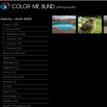
Galerie
›
Août 2025
Toutes
(1158)
1 - Furax
(692)
2 - Metalbass
(103)
3 - Goddam
(89)
4 - Lorenzo
(50)
5 - Emmeji
(223)
Afrique du Sud
(14)
Algérie
(3)
Allemagne
(4)
Angleterre
(1)
Arbres
(31)
Architecture
(169)
Arménie
(4)
Art
(38)
Autriche
(7)
Azerbaïdjan
(3)
Belgique
(28)
Bosnie-Herzégovine
(2)