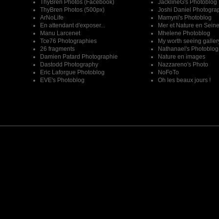
ThyBren Photos (Facebook)
JacklineG's Photoblog
ThyBren Photos (500px)
Joshi Daniel Photogra
ArNoLife
Mamyni's Photoblog
En attendant d'exposer...
Mer et Nature en Sein
Manu Larcenet
Mhelene Photoblog
Tce76 Photographies
My worth seeing galler
26 fragments
Nathanael's Photoblog
Damien Patard Photographie
Nature en images
Dastodd Photography
Nazzareno's Photo
Eric Laforgue Photoblog
NoFoTo
EVE's Photoblog
Oh les beaux jours !