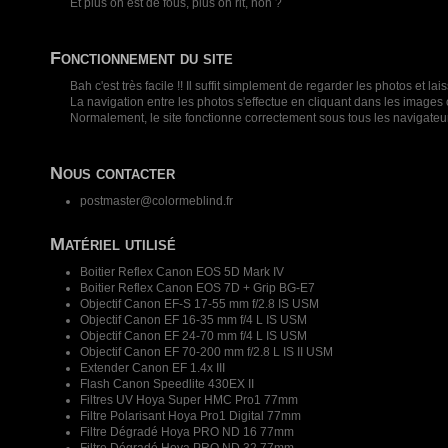
Et plus on est de fous, plus on rit, non ?
Fonctionnement du site
Bah c'est très facile !! Il suffit simplement de regarder les photos e
La navigation entre les photos s'effectue en cliquant dans les images o
Normalement, le site fonctionne correctement sous tous les navigateu
Nous contacter
postmaster@colormeblind.fr
Matériel utilisé
Boitier Reflex Canon EOS 5D Mark IV
Boitier Reflex Canon EOS 7D + Grip BG-E7
Objectif Canon EF-S 17-55 mm f/2.8 IS USM
Objectif Canon EF 16-35 mm f/4 L IS USM
Objectif Canon EF 24-70 mm f/4 L IS USM
Objectif Canon EF 70-200 mm f/2.8 L IS II USM
Extender Canon EF 1.4x III
Flash Canon Speedlite 430EX II
Filtres UV Hoya Super HMC Pro1 77mm
Filtre Polarisant Hoya Pro1 Digital 77mm
Filtre Dégradé Hoya PRO ND 16 77mm