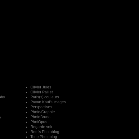
Olivier Jules
Olivier Paillet
phy
Paris(s) couleurs
Pavan Kaul's Images
e
Perspectives
Photo/Graphie
y
PhotoBruno
PhotOpus
Regarde voir...
Rem's Photoblog
Tede Photoblog