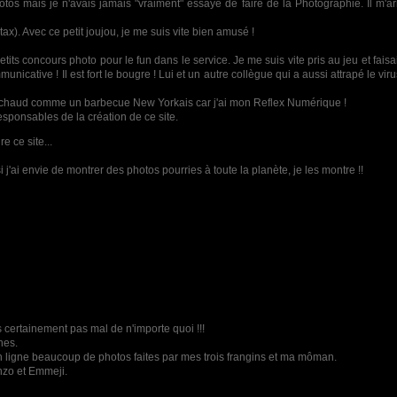
photos mais je n'avais jamais "vraiment" essayé de faire de la Photographie. Il m'
x). Avec ce petit joujou, je me suis vite bien amusé !
its concours photo pour le fun dans le service. Je me suis vite pris au jeu et fais
nicative ! Il est fort le bougre ! Lui et un autre collègue qui a aussi attrapé le vi
ard chaud comme un barbecue New Yorkais car j'ai mon Reflex Numérique !
responsables de la création de ce site.
e ce site...
i j'ai envie de montrer des photos pourries à toute la planète, je les montre !!
très certainement pas mal de n'importe quoi !!!
nes.
n ligne beaucoup de photos faites par mes trois frangins et ma môman.
nzo et Emmeji.