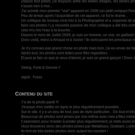
Depuis tout petiot, j'ai toujours aimé les belles images, les belles 
n'avais rien à moi...
J'ai acheté mon premier "vrai" appareil en 2006 (un petit compact Penta
Peu de temps après l'acquisition de cet appareil, ce fut le drame...
Un collègue de bureau s'est mis à la Photographie et a organisé de pet
faire ces photos ! La nouvelle passion de mon collègue a été très commu
cela m'a mis l'eau à la bouche...
Depuis le mois de Juillet 2009, je suis un homme, un vrai, un gaill
Donc voilà, merci à Arnaud et à Xavier ! Ils sont parmi les principaux 
Je n'y connais pas grand chose en photo mais bon, j'ai eu envie de fair
Après tout, les photos sont faites pour être regardées...
Et puis je fais ce que je veux d'abord, je suis un grand garçon ! Donc s
Swing, Funk & Groove !!
signé : Furax
Contenu du site
Y'a de la photo pardi !!!
J'essaye d'en mettre en ligne le plus régulièrement possible...
Sur le site, il y a un peu de tout, pas de style particulier... De tout et 
Beaucoup de photos sont prises par moi-même avec mes p'tites mimi
Cependant, pour m'aider à poster plus régulièrement, je mets aussi e
Vous trouverez donc des photos prises par Metalbass, Goddam, Lore
Ils font de très belles photos donc autant les montrer !