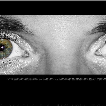
"Une photographie, c'est un fragment de temps qui ne reviendra pas." [Martin