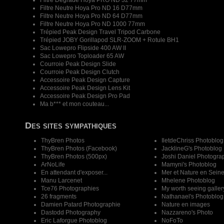
Filtre Dégradé Hoya PRO ND 32 77mm
Filtre Neutre Hoya Pro ND 16 D77mm
Filtre Neutre Hoya Pro ND 64 D77mm
Filtre Neutre Hoya Pro ND 1000 77mm
Trépied Peak Design Travel Tripod Carbone
Trépied JOBY Gorillapod SLR-ZOOM + Rotule BH1
Sac Lowepro Flipside 400 AW II
Sac Lowepro Toploader 65 AW
Courroie Peak Design Slide
Courroie Peak Design Clutch
Accessoire Peak Design Capture
Accessoire Peak Design Lens Kit
Accessoire Peak Design Pro Pad
Ma b*** et mon couteau...
Des sites sympathiques
ThyBren Photos
IletdeChriss Photoblog
ThyBren Photos (Facebook)
JacklineG's Photoblog
ThyBren Photos (500px)
Joshi Daniel Photogra
ArNoLife
Mamyni's Photoblog
En attendant d'exposer...
Mer et Nature en Sein
Manu Larcenet
Mhelene Photoblog
Tce76 Photographies
My worth seeing galler
26 fragments
Nathanael's Photoblog
Damien Patard Photographie
Nature en images
Dastodd Photography
Nazzareno's Photo
Eric Laforgue Photoblog
NoFoTo