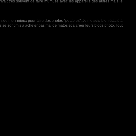
arrivait très souvent de faire mumuse avec les appareils des autres mais je
ais de mon mieux pour faire des photos "potables". Je me suis bien éclaté à
rus se sont mis à acheter pas mal de matos et à créer leurs blogs photo. Tout