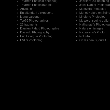
ThyBren Photos (Facebook)
JacklineG's Photoblog
ThyBren Photos (500px)
Joshi Daniel Photogra
ArNoLife
Mamyni's Photoblog
En attendant d'exposer...
Mer et Nature en Sein
Manu Larcenet
Mhelene Photoblog
Tce76 Photographies
My worth seeing galler
26 fragments
Nathanael's Photoblog
Damien Patard Photographie
Nature en images
Dastodd Photography
Nazzareno's Photo
Eric Laforgue Photoblog
NoFoTo
EVE's Photoblog
Oh les beaux jours !