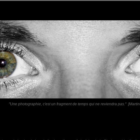
"Une photographie, c'est un fragment de temps qui ne reviendra pas." [Martin