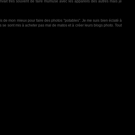
arrivait très souvent de faire mumuse avec les appareils des autres mais je
ais de mon mieux pour faire des photos "potables". Je me suis bien éclaté à
rus se sont mis à acheter pas mal de matos et à créer leurs blogs photo. Tout