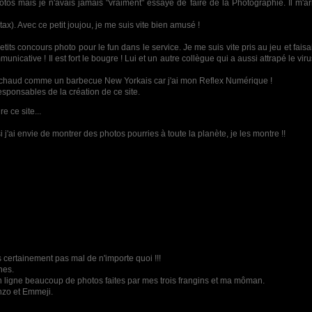
photos mais je n'avais jamais "vraiment" essayé de faire de la Photographie. Il m'
x). Avec ce petit joujou, je me suis vite bien amusé !
its concours photo pour le fun dans le service. Je me suis vite pris au jeu et fais
nicative ! Il est fort le bougre ! Lui et un autre collègue qui a aussi attrapé le vi
ard chaud comme un barbecue New Yorkais car j'ai mon Reflex Numérique !
responsables de la création de ce site.
e ce site...
i j'ai envie de montrer des photos pourries à toute la planète, je les montre !!
très certainement pas mal de n'importe quoi !!!
nes.
n ligne beaucoup de photos faites par mes trois frangins et ma môman.
nzo et Emmeji.