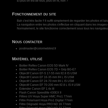
Et plus on est de fous, plus on rit, non ?
Fonctionnement du site
Bah c'est très facile !! Il suffit simplement de regarder les photos e
La navigation entre les photos s'effectue en cliquant dans les images o
Normalement, le site fonctionne correctement sous tous les navigateu
Nous contacter
postmaster@colormeblind.fr
Matériel utilisé
Boitier Reflex Canon EOS 5D Mark IV
Boitier Reflex Canon EOS 7D + Grip BG-E7
Objectif Canon EF-S 17-55 mm f/2.8 IS USM
Objectif Canon EF 16-35 mm f/4 L IS USM
Objectif Canon EF 24-70 mm f/4 L IS USM
Objectif Canon EF 70-200 mm f/2.8 L IS II USM
Extender Canon EF 1.4x III
Flash Canon Speedlite 430EX II
Filtres UV Hoya Super HMC Pro1 77mm
Filtre Polarisant Hoya Pro1 Digital 77mm
Filtre Dégradé Hoya PRO ND 16 77mm