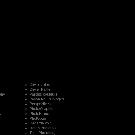
Olivier Jules
Olivier Paillet
phy
Paris(s) couleurs
Pavan Kaul's Images
e
Perspectives
Photo/Graphie
y
PhotoBruno
PhotOpus
Regarde voir...
Rem's Photoblog
Tede Photoblog