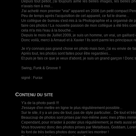
Depuis tout petiot, j'ai toujours aimé les belles images, les belles 
n'avais rien à moi...
J'ai acheté mon premier "vrai" appareil en 2006 (un petit compact Penta
Peu de temps après l'acquisition de cet appareil, ce fut le drame...
Un collègue de bureau s'est mis à la Photographie et a organisé de pet
faire ces photos ! La nouvelle passion de mon collègue a été très commu
cela m'a mis l'eau à la bouche...
Depuis le mois de Juillet 2009, je suis un homme, un vrai, un gaill
Donc voilà, merci à Arnaud et à Xavier ! Ils sont parmi les principaux 
Je n'y connais pas grand chose en photo mais bon, j'ai eu envie de fair
Après tout, les photos sont faites pour être regardées...
Et puis je fais ce que je veux d'abord, je suis un grand garçon ! Donc s
Swing, Funk & Groove !!
signé : Furax
Contenu du site
Y'a de la photo pardi !!!
J'essaye d'en mettre en ligne le plus régulièrement possible...
Sur le site, il y a un peu de tout, pas de style particulier... De tout et 
Beaucoup de photos sont prises par moi-même avec mes p'tites mimi
Cependant, pour m'aider à poster plus régulièrement, je mets aussi e
Vous trouverez donc des photos prises par Metalbass, Goddam, Lore
Ils font de très belles photos donc autant les montrer !