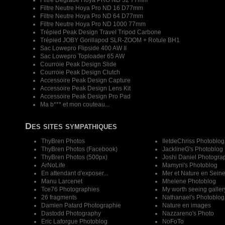
Filtre Dégradé Hoya PRO ND 32 77mm
Filtre Neutre Hoya Pro ND 16 D77mm
Filtre Neutre Hoya Pro ND 64 D77mm
Filtre Neutre Hoya Pro ND 1000 77mm
Trépied Peak Design Travel Tripod Carbone
Trépied JOBY Gorillapod SLR-ZOOM + Rotule BH1
Sac Lowepro Flipside 400 AW II
Sac Lowepro Toploader 65 AW
Courroie Peak Design Slide
Courroie Peak Design Clutch
Accessoire Peak Design Capture
Accessoire Peak Design Lens Kit
Accessoire Peak Design Pro Pad
Ma b*** et mon couteau...
Des sites sympathiques
ThyBren Photos
IletdeChriss Photoblog
ThyBren Photos (Facebook)
JacklineG's Photoblog
ThyBren Photos (500px)
Joshi Daniel Photogra
ArNoLife
Mamyni's Photoblog
En attendant d'exposer...
Mer et Nature en Sein
Manu Larcenet
Mhelene Photoblog
Tce76 Photographies
My worth seeing galler
26 fragments
Nathanael's Photoblog
Damien Patard Photographie
Nature en images
Dastodd Photography
Nazzareno's Photo
Eric Laforgue Photoblog
NoFoTo