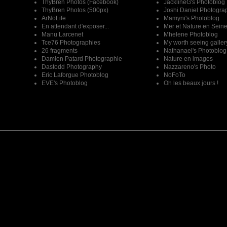
ThyBren Photos (Facebook)
JacklineG's Photoblog
ThyBren Photos (500px)
Joshi Daniel Photogra
ArNoLife
Mamyni's Photoblog
En attendant d'exposer...
Mer et Nature en Sein
Manu Larcenet
Mhelene Photoblog
Tce76 Photographies
My worth seeing galler
26 fragments
Nathanael's Photoblog
Damien Patard Photographie
Nature en images
Dastodd Photography
Nazzareno's Photo
Eric Laforgue Photoblog
NoFoTo
EVE's Photoblog
Oh les beaux jours !