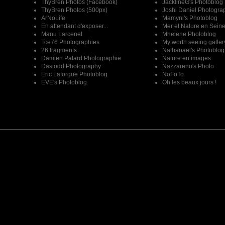
ThyBren Photos (Facebook)
JacklineG's Photoblog
ThyBren Photos (500px)
Joshi Daniel Photogra
ArNoLife
Mamyni's Photoblog
En attendant d'exposer...
Mer et Nature en Sein
Manu Larcenet
Mhelene Photoblog
Tce76 Photographies
My worth seeing galler
26 fragments
Nathanael's Photoblog
Damien Patard Photographie
Nature en images
Dastodd Photography
Nazzareno's Photo
Eric Laforgue Photoblog
NoFoTo
EVE's Photoblog
Oh les beaux jours !