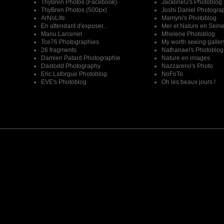
ThyBren Photos (Facebook)
JacklineG's Photoblog
ThyBren Photos (500px)
Joshi Daniel Photogra
ArNoLife
Mamyni's Photoblog
En attendant d'exposer...
Mer et Nature en Sein
Manu Larcenet
Mhelene Photoblog
Tce76 Photographies
My worth seeing galler
26 fragments
Nathanael's Photoblog
Damien Patard Photographie
Nature en images
Dastodd Photography
Nazzareno's Photo
Eric Laforgue Photoblog
NoFoTo
EVE's Photoblog
Oh les beaux jours !