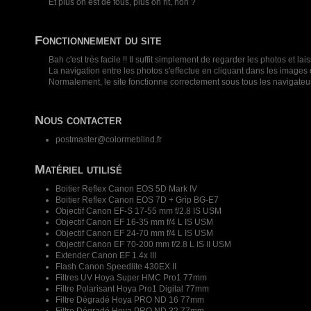
Et plus on est de fous, plus on rit, non ?
Fonctionnement du site
Bah c'est très facile !! Il suffit simplement de regarder les photos e
La navigation entre les photos s'effectue en cliquant dans les images o
Normalement, le site fonctionne correctement sous tous les navigateu
Nous contacter
postmaster@colormeblind.fr
Matériel utilisé
Boitier Reflex Canon EOS 5D Mark IV
Boitier Reflex Canon EOS 7D + Grip BG-E7
Objectif Canon EF-S 17-55 mm f/2.8 IS USM
Objectif Canon EF 16-35 mm f/4 L IS USM
Objectif Canon EF 24-70 mm f/4 L IS USM
Objectif Canon EF 70-200 mm f/2.8 L IS II USM
Extender Canon EF 1.4x III
Flash Canon Speedlite 430EX II
Filtres UV Hoya Super HMC Pro1 77mm
Filtre Polarisant Hoya Pro1 Digital 77mm
Filtre Dégradé Hoya PRO ND 16 77mm