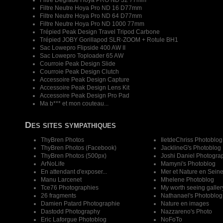
Filtre Dégradé Hoya PRO ND 32 77mm
Filtre Neutre Hoya Pro ND 16 D77mm
Filtre Neutre Hoya Pro ND 64 D77mm
Filtre Neutre Hoya Pro ND 1000 77mm
Trépied Peak Design Travel Tripod Carbone
Trépied JOBY Gorillapod SLR-ZOOM + Rotule BH1
Sac Lowepro Flipside 400 AW II
Sac Lowepro Toploader 65 AW
Courroie Peak Design Slide
Courroie Peak Design Clutch
Accessoire Peak Design Capture
Accessoire Peak Design Lens Kit
Accessoire Peak Design Pro Pad
Ma b*** et mon couteau...
Des sites sympathiques
ThyBren Photos
IletdeChriss Photoblog
ThyBren Photos (Facebook)
JacklineG's Photoblog
ThyBren Photos (500px)
Joshi Daniel Photogra
ArNoLife
Mamyni's Photoblog
En attendant d'exposer...
Mer et Nature en Sein
Manu Larcenet
Mhelene Photoblog
Tce76 Photographies
My worth seeing galler
26 fragments
Nathanael's Photoblog
Damien Patard Photographie
Nature en images
Dastodd Photography
Nazzareno's Photo
Eric Laforgue Photoblog
NoFoTo