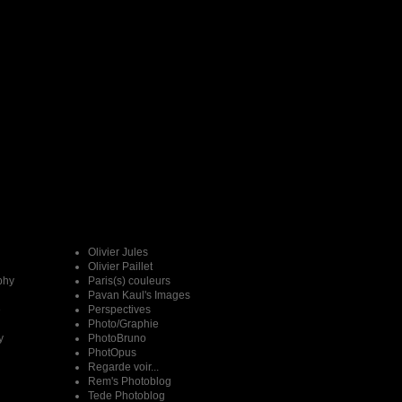
Olivier Jules
Olivier Paillet
phy
Paris(s) couleurs
Pavan Kaul's Images
e
Perspectives
Photo/Graphie
y
PhotoBruno
PhotOpus
Regarde voir...
Rem's Photoblog
Tede Photoblog