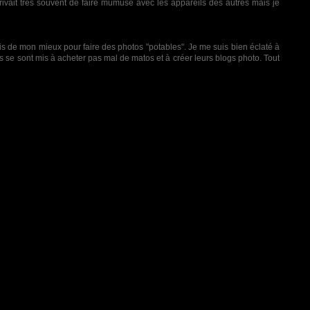
arrivait très souvent de faire mumuse avec les appareils des autres mais je
ais de mon mieux pour faire des photos "potables". Je me suis bien éclaté à
rus se sont mis à acheter pas mal de matos et à créer leurs blogs photo. Tout