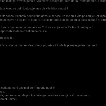
photos mais je n'avais jamais "vraiment" essayé de faire de la Photographie. Il m'
x). Avec ce petit joujou, je me suis vite bien amusé !
its concours photo pour le fun dans le service. Je me suis vite pris au jeu et fais
nicative ! Il est fort le bougre ! Lui et un autre collègue qui a aussi attrapé le vi
ard chaud comme un barbecue New Yorkais car j'ai mon Reflex Numérique !
responsables de la création de ce site.
e ce site...
i j'ai envie de montrer des photos pourries à toute la planète, je les montre !!
très certainement pas mal de n'importe quoi !!!
nes.
n ligne beaucoup de photos faites par mes trois frangins et ma môman.
nzo et Emmeji.