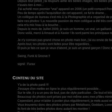
Depuis tout petiot, j'ai toujours aimé les belles images, les belles 
n'avais rien à moi...
J'ai acheté mon premier "vrai" appareil en 2006 (un petit compact Penta
Peu de temps après l'acquisition de cet appareil, ce fut le drame...
Un collègue de bureau s'est mis à la Photographie et a organisé de pet
faire ces photos ! La nouvelle passion de mon collègue a été très commu
cela m'a mis l'eau à la bouche...
Depuis le mois de Juillet 2009, je suis un homme, un vrai, un gaill
Donc voilà, merci à Arnaud et à Xavier ! Ils sont parmi les principaux 
Je n'y connais pas grand chose en photo mais bon, j'ai eu envie de fair
Après tout, les photos sont faites pour être regardées...
Et puis je fais ce que je veux d'abord, je suis un grand garçon ! Donc s
Swing, Funk & Groove !!
signé : Furax
Contenu du site
Y'a de la photo pardi !!!
J'essaye d'en mettre en ligne le plus régulièrement possible...
Sur le site, il y a un peu de tout, pas de style particulier... De tout et 
Beaucoup de photos sont prises par moi-même avec mes p'tites mimi
Cependant, pour m'aider à poster plus régulièrement, je mets aussi e
Vous trouverez donc des photos prises par Metalbass, Goddam, Lore
Ils font de très belles photos donc autant les montrer !