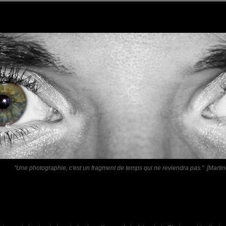
"Une photographie, c'est un fragment de temps qui ne reviendra pas." [Martin