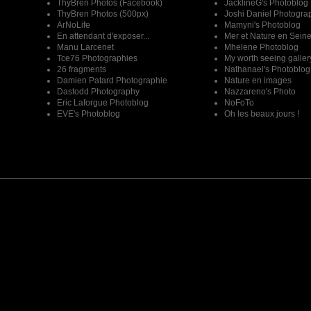
ThyBren Photos (Facebook)
JacklineG's Photoblog
ThyBren Photos (500px)
Joshi Daniel Photogra
ArNoLife
Mamyni's Photoblog
En attendant d'exposer...
Mer et Nature en Sein
Manu Larcenet
Mhelene Photoblog
Tce76 Photographies
My worth seeing galler
26 fragments
Nathanael's Photoblog
Damien Patard Photographie
Nature en images
Dastodd Photography
Nazzareno's Photo
Eric Laforgue Photoblog
NoFoTo
EVE's Photoblog
Oh les beaux jours !