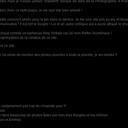
photos mais je n'avais jamais "vraiment" essayé de faire de la Photographie. Il m'
x). Avec ce petit joujou, je me suis vite bien amusé !
its concours photo pour le fun dans le service. Je me suis vite pris au jeu et fais
nicative ! Il est fort le bougre ! Lui et un autre collègue qui a aussi attrapé le vi
ard chaud comme un barbecue New Yorkais car j'ai mon Reflex Numérique !
responsables de la création de ce site.
e ce site...
i j'ai envie de montrer des photos pourries à toute la planète, je les montre !!
très certainement pas mal de n'importe quoi !!!
nes.
n ligne beaucoup de photos faites par mes trois frangins et ma môman.
nzo et Emmeji.