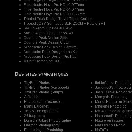
Filtre Dégradé Hoya PRO ND 32 77mm
Filtre Neutre Hoya Pro ND 16 D77mm
Filtre Neutre Hoya Pro ND 64 D77mm
Filtre Neutre Hoya Pro ND 1000 77mm
Trépied Peak Design Travel Tripod Carbone
Trépied JOBY Gorillapod SLR-ZOOM + Rotule BH1
Sac Lowepro Flipside 400 AW II
Sac Lowepro Toploader 65 AW
Courroie Peak Design Slide
Courroie Peak Design Clutch
Accessoire Peak Design Capture
Accessoire Peak Design Lens Kit
Accessoire Peak Design Pro Pad
Ma b*** et mon couteau...
Des sites sympathiques
ThyBren Photos
IletdeChriss Photoblog
ThyBren Photos (Facebook)
JacklineG's Photoblog
ThyBren Photos (500px)
Joshi Daniel Photogra
ArNoLife
Mamyni's Photoblog
En attendant d'exposer...
Mer et Nature en Sein
Manu Larcenet
Mhelene Photoblog
Tce76 Photographies
My worth seeing galler
26 fragments
Nathanael's Photoblog
Damien Patard Photographie
Nature en images
Dastodd Photography
Nazzareno's Photo
Eric Laforgue Photoblog
NoFoTo