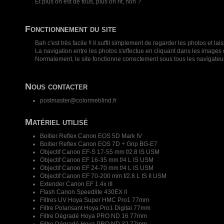
Et plus on est de fous, plus on rit, non ?
Fonctionnement du site
Bah c'est très facile !! Il suffit simplement de regarder les photos e
La navigation entre les photos s'effectue en cliquant dans les images o
Normalement, le site fonctionne correctement sous tous les navigateu
Nous contacter
postmaster@colormeblind.fr
Matériel utilisé
Boitier Reflex Canon EOS 5D Mark IV
Boitier Reflex Canon EOS 7D + Grip BG-E7
Objectif Canon EF-S 17-55 mm f/2.8 IS USM
Objectif Canon EF 16-35 mm f/4 L IS USM
Objectif Canon EF 24-70 mm f/4 L IS USM
Objectif Canon EF 70-200 mm f/2.8 L IS II USM
Extender Canon EF 1.4x III
Flash Canon Speedlite 430EX II
Filtres UV Hoya Super HMC Pro1 77mm
Filtre Polarisant Hoya Pro1 Digital 77mm
Filtre Dégradé Hoya PRO ND 16 77mm