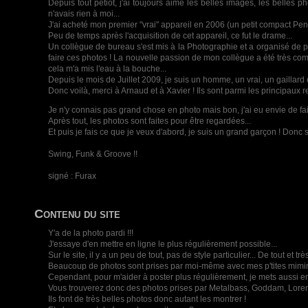
Depuis tout petiot, j'ai toujours aimé les belles images, les belles 
n'avais rien à moi...
J'ai acheté mon premier "vrai" appareil en 2006 (un petit compact Penta
Peu de temps après l'acquisition de cet appareil, ce fut le drame...
Un collègue de bureau s'est mis à la Photographie et a organisé de pet
faire ces photos ! La nouvelle passion de mon collègue a été très commu
cela m'a mis l'eau à la bouche...
Depuis le mois de Juillet 2009, je suis un homme, un vrai, un gaill
Donc voilà, merci à Arnaud et à Xavier ! Ils sont parmi les principaux 
Je n'y connais pas grand chose en photo mais bon, j'ai eu envie de fair
Après tout, les photos sont faites pour être regardées...
Et puis je fais ce que je veux d'abord, je suis un grand garçon ! Donc s
Swing, Funk & Groove !!
signé : Furax
Contenu du site
Y'a de la photo pardi !!!
J'essaye d'en mettre en ligne le plus régulièrement possible...
Sur le site, il y a un peu de tout, pas de style particulier... De tout et 
Beaucoup de photos sont prises par moi-même avec mes p'tites mimi
Cependant, pour m'aider à poster plus régulièrement, je mets aussi e
Vous trouverez donc des photos prises par Metalbass, Goddam, Lore
Ils font de très belles photos donc autant les montrer !