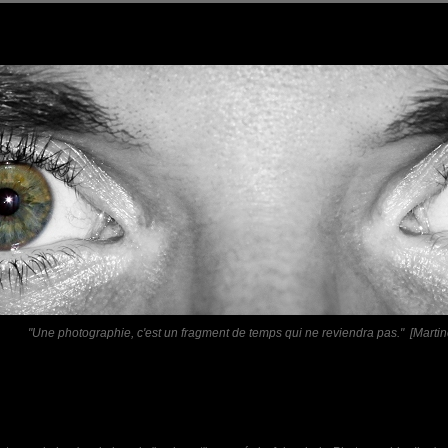
"Une photographie, c'est un fragment de temps qui ne reviendra pas." [Martin