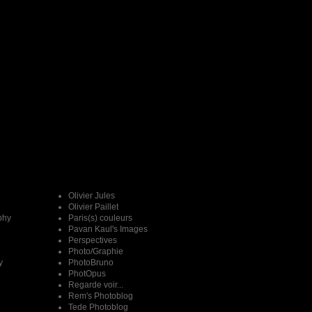
Olivier Jules
Olivier Paillet
phy
Paris(s) couleurs
Pavan Kaul's Images
e
Perspectives
Photo/Graphie
y
PhotoBruno
PhotOpus
Regarde voir...
Rem's Photoblog
Tede Photoblog