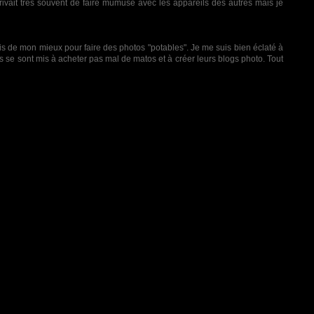
arrivait très souvent de faire mumuse avec les appareils des autres mais je
ais de mon mieux pour faire des photos "potables". Je me suis bien éclaté à
rus se sont mis à acheter pas mal de matos et à créer leurs blogs photo. Tout