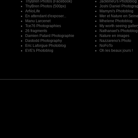
ThyBren Photos (Facebook)
JacklineG's Photoblog
ThyBren Photos (500px)
Joshi Daniel Photogra
ArNoLife
Mamyni's Photoblog
En attendant d'exposer...
Mer et Nature en Sein
Manu Larcenet
Mhelene Photoblog
Tce76 Photographies
My worth seeing galler
26 fragments
Nathanael's Photoblog
Damien Patard Photographie
Nature en images
Dastodd Photography
Nazzareno's Photo
Eric Laforgue Photoblog
NoFoTo
EVE's Photoblog
Oh les beaux jours !