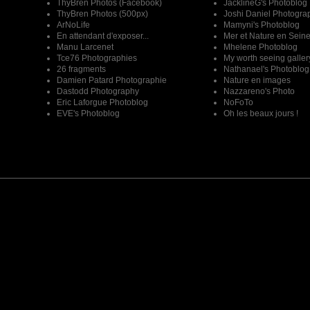
ThyBren Photos (Facebook)
JacklineG's Photoblog
ThyBren Photos (500px)
Joshi Daniel Photogra
ArNoLife
Mamyni's Photoblog
En attendant d'exposer...
Mer et Nature en Sein
Manu Larcenet
Mhelene Photoblog
Tce76 Photographies
My worth seeing galler
26 fragments
Nathanael's Photoblog
Damien Patard Photographie
Nature en images
Dastodd Photography
Nazzareno's Photo
Eric Laforgue Photoblog
NoFoTo
EVE's Photoblog
Oh les beaux jours !