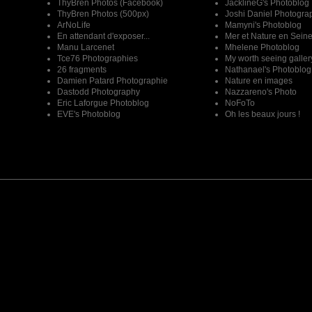
ThyBren Photos (Facebook)
JacklineG's Photoblog
ThyBren Photos (500px)
Joshi Daniel Photogra
ArNoLife
Mamyni's Photoblog
En attendant d'exposer...
Mer et Nature en Sein
Manu Larcenet
Mhelene Photoblog
Tce76 Photographies
My worth seeing galler
26 fragments
Nathanael's Photoblog
Damien Patard Photographie
Nature en images
Dastodd Photography
Nazzareno's Photo
Eric Laforgue Photoblog
NoFoTo
EVE's Photoblog
Oh les beaux jours !