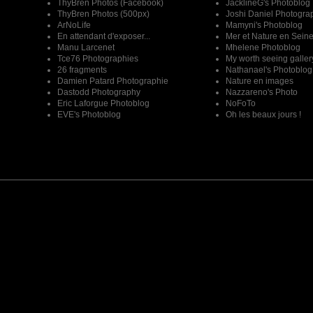
ThyBren Photos (Facebook)
JacklineG's Photoblog
ThyBren Photos (500px)
Joshi Daniel Photogra
ArNoLife
Mamyni's Photoblog
En attendant d'exposer...
Mer et Nature en Sein
Manu Larcenet
Mhelene Photoblog
Tce76 Photographies
My worth seeing galler
26 fragments
Nathanael's Photoblog
Damien Patard Photographie
Nature en images
Dastodd Photography
Nazzareno's Photo
Eric Laforgue Photoblog
NoFoTo
EVE's Photoblog
Oh les beaux jours !