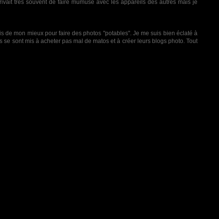
arrivait très souvent de faire mumuse avec les appareils des autres mais je
ais de mon mieux pour faire des photos "potables". Je me suis bien éclaté à
rus se sont mis à acheter pas mal de matos et à créer leurs blogs photo. Tout