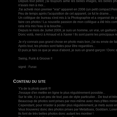
Depuis tout petiot, j'ai toujours aimé les belles images, les belles 
n'avais rien à moi...
J'ai acheté mon premier "vrai" appareil en 2006 (un petit compact Penta
Peu de temps après l'acquisition de cet appareil, ce fut le drame...
Un collègue de bureau s'est mis à la Photographie et a organisé de pet
faire ces photos ! La nouvelle passion de mon collègue a été très commu
cela m'a mis l'eau à la bouche...
Depuis le mois de Juillet 2009, je suis un homme, un vrai, un gaill
Donc voilà, merci à Arnaud et à Xavier ! Ils sont parmi les principaux 
Je n'y connais pas grand chose en photo mais bon, j'ai eu envie de fair
Après tout, les photos sont faites pour être regardées...
Et puis je fais ce que je veux d'abord, je suis un grand garçon ! Donc s
Swing, Funk & Groove !!
signé : Furax
Contenu du site
Y'a de la photo pardi !!!
J'essaye d'en mettre en ligne le plus régulièrement possible...
Sur le site, il y a un peu de tout, pas de style particulier... De tout et 
Beaucoup de photos sont prises par moi-même avec mes p'tites mimi
Cependant, pour m'aider à poster plus régulièrement, je mets aussi e
Vous trouverez donc des photos prises par Metalbass, Goddam, Lore
Ils font de très belles photos donc autant les montrer !