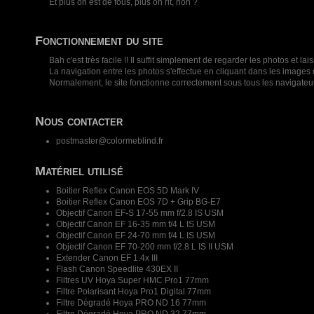
Et plus on est de fous, plus on rit, non ?
Fonctionnement du site
Bah c'est très facile !! Il suffit simplement de regarder les photos e
La navigation entre les photos s'effectue en cliquant dans les images o
Normalement, le site fonctionne correctement sous tous les navigateu
Nous contacter
postmaster@colormeblind.fr
Matériel utilisé
Boitier Reflex Canon EOS 5D Mark IV
Boitier Reflex Canon EOS 7D + Grip BG-E7
Objectif Canon EF-S 17-55 mm f/2.8 IS USM
Objectif Canon EF 16-35 mm f/4 L IS USM
Objectif Canon EF 24-70 mm f/4 L IS USM
Objectif Canon EF 70-200 mm f/2.8 L IS II USM
Extender Canon EF 1.4x III
Flash Canon Speedlite 430EX II
Filtres UV Hoya Super HMC Pro1 77mm
Filtre Polarisant Hoya Pro1 Digital 77mm
Filtre Dégradé Hoya PRO ND 16 77mm