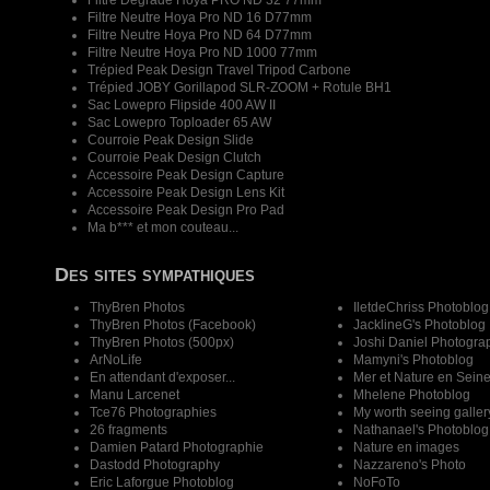
Filtre Dégradé Hoya PRO ND 32 77mm
Filtre Neutre Hoya Pro ND 16 D77mm
Filtre Neutre Hoya Pro ND 64 D77mm
Filtre Neutre Hoya Pro ND 1000 77mm
Trépied Peak Design Travel Tripod Carbone
Trépied JOBY Gorillapod SLR-ZOOM + Rotule BH1
Sac Lowepro Flipside 400 AW II
Sac Lowepro Toploader 65 AW
Courroie Peak Design Slide
Courroie Peak Design Clutch
Accessoire Peak Design Capture
Accessoire Peak Design Lens Kit
Accessoire Peak Design Pro Pad
Ma b*** et mon couteau...
Des sites sympathiques
ThyBren Photos
IletdeChriss Photoblog
ThyBren Photos (Facebook)
JacklineG's Photoblog
ThyBren Photos (500px)
Joshi Daniel Photogra
ArNoLife
Mamyni's Photoblog
En attendant d'exposer...
Mer et Nature en Sein
Manu Larcenet
Mhelene Photoblog
Tce76 Photographies
My worth seeing galler
26 fragments
Nathanael's Photoblog
Damien Patard Photographie
Nature en images
Dastodd Photography
Nazzareno's Photo
Eric Laforgue Photoblog
NoFoTo