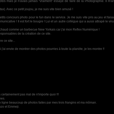
photos mais je n'avais jamais "vraiment" essayé de faire de la Photographie. Il m'
x). Avec ce petit joujou, je me suis vite bien amusé !
its concours photo pour le fun dans le service. Je me suis vite pris au jeu et fais
nicative ! Il est fort le bougre ! Lui et un autre collègue qui a aussi attrapé le vi
ard chaud comme un barbecue New Yorkais car j'ai mon Reflex Numérique !
responsables de la création de ce site.
e ce site...
i j'ai envie de montrer des photos pourries à toute la planète, je les montre !!
très certainement pas mal de n'importe quoi !!!
nes.
n ligne beaucoup de photos faites par mes trois frangins et ma môman.
nzo et Emmeji.