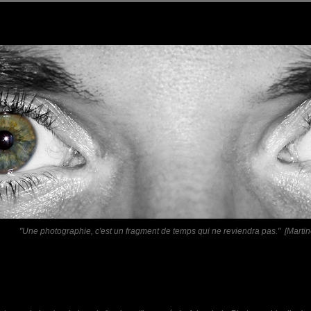
"Une photographie, c'est un fragment de temps qui ne reviendra pas." [Martin