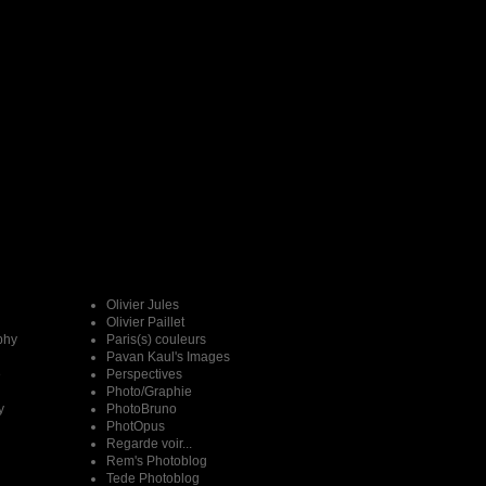
Olivier Jules
Olivier Paillet
phy
Paris(s) couleurs
Pavan Kaul's Images
e
Perspectives
Photo/Graphie
y
PhotoBruno
PhotOpus
Regarde voir...
Rem's Photoblog
Tede Photoblog