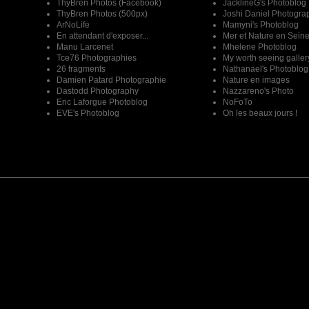
ThyBren Photos (Facebook)
JacklineG's Photoblog
ThyBren Photos (500px)
Joshi Daniel Photogra
ArNoLife
Mamyni's Photoblog
En attendant d'exposer...
Mer et Nature en Sein
Manu Larcenet
Mhelene Photoblog
Tce76 Photographies
My worth seeing galler
26 fragments
Nathanael's Photoblog
Damien Patard Photographie
Nature en images
Dastodd Photography
Nazzareno's Photo
Eric Laforgue Photoblog
NoFoTo
EVE's Photoblog
Oh les beaux jours !