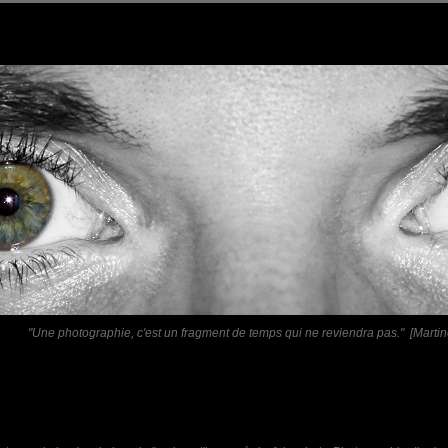
"Une photographie, c'est un fragment de temps qui ne reviendra pas." [Martin