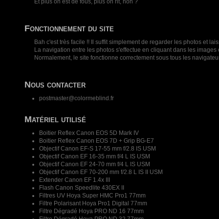
Et plus on est de fous, plus on rit, non ?
Fonctionnement du site
Bah c'est très facile !! Il suffit simplement de regarder les photos e
La navigation entre les photos s'effectue en cliquant dans les images o
Normalement, le site fonctionne correctement sous tous les navigateu
Nous contacter
postmaster@colormeblind.fr
Matériel utilisé
Boitier Reflex Canon EOS 5D Mark IV
Boitier Reflex Canon EOS 7D + Grip BG-E7
Objectif Canon EF-S 17-55 mm f/2.8 IS USM
Objectif Canon EF 16-35 mm f/4 L IS USM
Objectif Canon EF 24-70 mm f/4 L IS USM
Objectif Canon EF 70-200 mm f/2.8 L IS II USM
Extender Canon EF 1.4x III
Flash Canon Speedlite 430EX II
Filtres UV Hoya Super HMC Pro1 77mm
Filtre Polarisant Hoya Pro1 Digital 77mm
Filtre Dégradé Hoya PRO ND 16 77mm