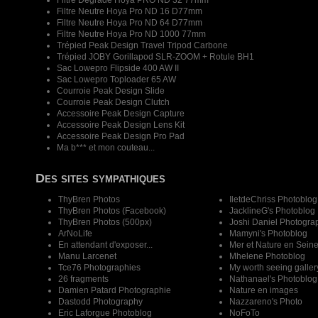
Filtre Dégradé Hoya PRO ND 32 77mm
Filtre Neutre Hoya Pro ND 16 D77mm
Filtre Neutre Hoya Pro ND 64 D77mm
Filtre Neutre Hoya Pro ND 1000 77mm
Trépied Peak Design Travel Tripod Carbone
Trépied JOBY Gorillapod SLR-ZOOM + Rotule BH1
Sac Lowepro Flipside 400 AW II
Sac Lowepro Toploader 65 AW
Courroie Peak Design Slide
Courroie Peak Design Clutch
Accessoire Peak Design Capture
Accessoire Peak Design Lens Kit
Accessoire Peak Design Pro Pad
Ma b*** et mon couteau...
Des sites sympathiques
ThyBren Photos
IletdeChriss Photoblog
ThyBren Photos (Facebook)
JacklineG's Photoblog
ThyBren Photos (500px)
Joshi Daniel Photogra
ArNoLife
Mamyni's Photoblog
En attendant d'exposer...
Mer et Nature en Sein
Manu Larcenet
Mhelene Photoblog
Tce76 Photographies
My worth seeing galler
26 fragments
Nathanael's Photoblog
Damien Patard Photographie
Nature en images
Dastodd Photography
Nazzareno's Photo
Eric Laforgue Photoblog
NoFoTo