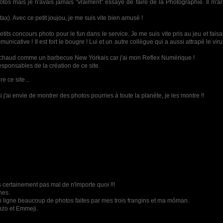
photos mais je n'avais jamais "vraiment" essayé de faire de la Photographie. Il m'
x). Avec ce petit joujou, je me suis vite bien amusé !
its concours photo pour le fun dans le service. Je me suis vite pris au jeu et fais
nicative ! Il est fort le bougre ! Lui et un autre collègue qui a aussi attrapé le vi
ard chaud comme un barbecue New Yorkais car j'ai mon Reflex Numérique !
responsables de la création de ce site.
e ce site...
i j'ai envie de montrer des photos pourries à toute la planète, je les montre !!
très certainement pas mal de n'importe quoi !!!
nes.
n ligne beaucoup de photos faites par mes trois frangins et ma môman.
nzo et Emmeji.