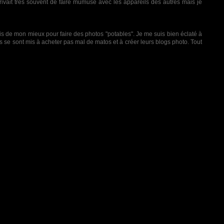
arrivait très souvent de faire mumuse avec les appareils des autres mais je
ais de mon mieux pour faire des photos "potables". Je me suis bien éclaté à
rus se sont mis à acheter pas mal de matos et à créer leurs blogs photo. Tout