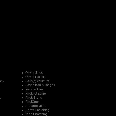
Olivier Jules
Olivier Paillet
phy
Paris(s) couleurs
Pavan Kaul's Images
e
Perspectives
Photo/Graphie
y
PhotoBruno
PhotOpus
Regarde voir...
Rem's Photoblog
Tede Photoblog