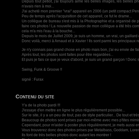
Depuis tout petiot, j'ai toujours aimé les belles images, les belles 
n'avais rien à moi...
J'ai acheté mon premier "vrai" appareil en 2006 (un petit compact Penta
Peu de temps après l'acquisition de cet appareil, ce fut le drame...
Un collègue de bureau s'est mis à la Photographie et a organisé de pet
faire ces photos ! La nouvelle passion de mon collègue a été très commu
cela m'a mis l'eau à la bouche...
Depuis le mois de Juillet 2009, je suis un homme, un vrai, un gaill
Donc voilà, merci à Arnaud et à Xavier ! Ils sont parmi les principaux 
Je n'y connais pas grand chose en photo mais bon, j'ai eu envie de fair
Après tout, les photos sont faites pour être regardées...
Et puis je fais ce que je veux d'abord, je suis un grand garçon ! Donc s
Swing, Funk & Groove !!
signé : Furax
Contenu du site
Y'a de la photo pardi !!!
J'essaye d'en mettre en ligne le plus régulièrement possible...
Sur le site, il y a un peu de tout, pas de style particulier... De tout et 
Beaucoup de photos sont prises par moi-même avec mes p'tites mimi
Cependant, pour m'aider à poster plus régulièrement, je mets aussi e
Vous trouverez donc des photos prises par Metalbass, Goddam, Lore
Ils font de très belles photos donc autant les montrer !