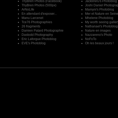
ThyBren Photos (Facebook)
JacklineG's Photoblog
ThyBren Photos (500px)
Joshi Daniel Photogra
ArNoLife
Mamyni's Photoblog
En attendant d'exposer...
Mer et Nature en Sein
Manu Larcenet
Mhelene Photoblog
Tce76 Photographies
My worth seeing galler
26 fragments
Nathanael's Photoblog
Damien Patard Photographie
Nature en images
Dastodd Photography
Nazzareno's Photo
Eric Laforgue Photoblog
NoFoTo
EVE's Photoblog
Oh les beaux jours !