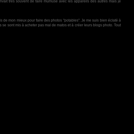
arrivait très souvent de faire mumuse avec les appareils des autres mais je
ais de mon mieux pour faire des photos "potables". Je me suis bien éclaté à
rus se sont mis à acheter pas mal de matos et à créer leurs blogs photo. Tout