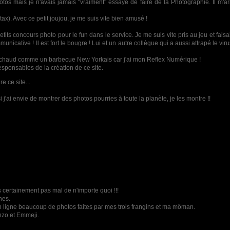
photos mais je n'avais jamais "vraiment" essayé de faire de la Photographie. Il m'
x). Avec ce petit joujou, je me suis vite bien amusé !
its concours photo pour le fun dans le service. Je me suis vite pris au jeu et fais
nicative ! Il est fort le bougre ! Lui et un autre collègue qui a aussi attrapé le vi
ard chaud comme un barbecue New Yorkais car j'ai mon Reflex Numérique !
responsables de la création de ce site.
e ce site...
i j'ai envie de montrer des photos pourries à toute la planète, je les montre !!
très certainement pas mal de n'importe quoi !!!
nes.
n ligne beaucoup de photos faites par mes trois frangins et ma môman.
nzo et Emmeji.