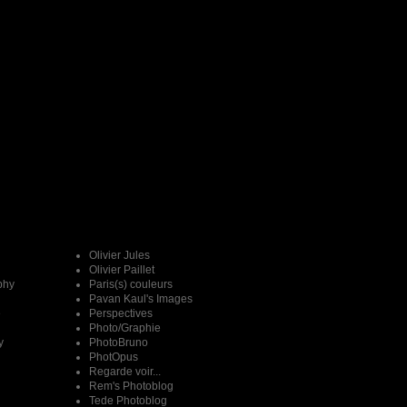
Olivier Jules
Olivier Paillet
phy
Paris(s) couleurs
Pavan Kaul's Images
e
Perspectives
Photo/Graphie
y
PhotoBruno
PhotOpus
Regarde voir...
Rem's Photoblog
Tede Photoblog