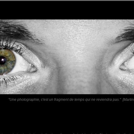
"Une photographie, c'est un fragment de temps qui ne reviendra pas." [Martin