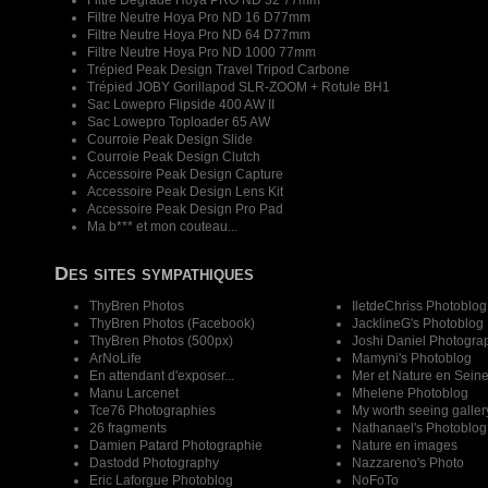
Filtre Dégradé Hoya PRO ND 32 77mm
Filtre Neutre Hoya Pro ND 16 D77mm
Filtre Neutre Hoya Pro ND 64 D77mm
Filtre Neutre Hoya Pro ND 1000 77mm
Trépied Peak Design Travel Tripod Carbone
Trépied JOBY Gorillapod SLR-ZOOM + Rotule BH1
Sac Lowepro Flipside 400 AW II
Sac Lowepro Toploader 65 AW
Courroie Peak Design Slide
Courroie Peak Design Clutch
Accessoire Peak Design Capture
Accessoire Peak Design Lens Kit
Accessoire Peak Design Pro Pad
Ma b*** et mon couteau...
Des sites sympathiques
ThyBren Photos
IletdeChriss Photoblog
ThyBren Photos (Facebook)
JacklineG's Photoblog
ThyBren Photos (500px)
Joshi Daniel Photogra
ArNoLife
Mamyni's Photoblog
En attendant d'exposer...
Mer et Nature en Sein
Manu Larcenet
Mhelene Photoblog
Tce76 Photographies
My worth seeing galler
26 fragments
Nathanael's Photoblog
Damien Patard Photographie
Nature en images
Dastodd Photography
Nazzareno's Photo
Eric Laforgue Photoblog
NoFoTo