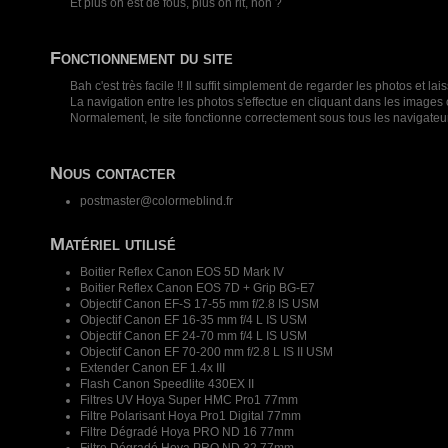
Et plus on est de fous, plus on rit, non ?
Fonctionnement du site
Bah c'est très facile !! Il suffit simplement de regarder les photos e
La navigation entre les photos s'effectue en cliquant dans les images o
Normalement, le site fonctionne correctement sous tous les navigateu
Nous contacter
postmaster@colormeblind.fr
Matériel utilisé
Boitier Reflex Canon EOS 5D Mark IV
Boitier Reflex Canon EOS 7D + Grip BG-E7
Objectif Canon EF-S 17-55 mm f/2.8 IS USM
Objectif Canon EF 16-35 mm f/4 L IS USM
Objectif Canon EF 24-70 mm f/4 L IS USM
Objectif Canon EF 70-200 mm f/2.8 L IS II USM
Extender Canon EF 1.4x III
Flash Canon Speedlite 430EX II
Filtres UV Hoya Super HMC Pro1 77mm
Filtre Polarisant Hoya Pro1 Digital 77mm
Filtre Dégradé Hoya PRO ND 16 77mm