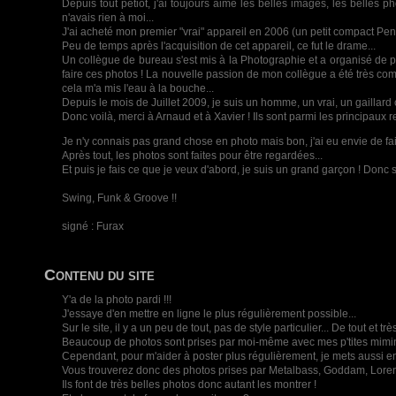
Depuis tout petiot, j'ai toujours aimé les belles images, les belles 
n'avais rien à moi...
J'ai acheté mon premier "vrai" appareil en 2006 (un petit compact Penta
Peu de temps après l'acquisition de cet appareil, ce fut le drame...
Un collègue de bureau s'est mis à la Photographie et a organisé de pet
faire ces photos ! La nouvelle passion de mon collègue a été très commu
cela m'a mis l'eau à la bouche...
Depuis le mois de Juillet 2009, je suis un homme, un vrai, un gaill
Donc voilà, merci à Arnaud et à Xavier ! Ils sont parmi les principaux 
Je n'y connais pas grand chose en photo mais bon, j'ai eu envie de fair
Après tout, les photos sont faites pour être regardées...
Et puis je fais ce que je veux d'abord, je suis un grand garçon ! Donc s
Swing, Funk & Groove !!
signé : Furax
Contenu du site
Y'a de la photo pardi !!!
J'essaye d'en mettre en ligne le plus régulièrement possible...
Sur le site, il y a un peu de tout, pas de style particulier... De tout et 
Beaucoup de photos sont prises par moi-même avec mes p'tites mimi
Cependant, pour m'aider à poster plus régulièrement, je mets aussi e
Vous trouverez donc des photos prises par Metalbass, Goddam, Lore
Ils font de très belles photos donc autant les montrer !