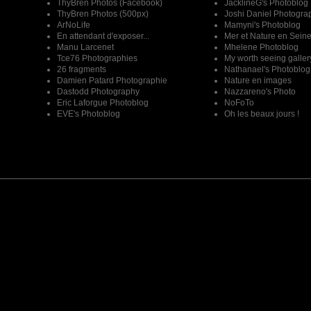
ThyBren Photos (Facebook)
JacklineG's Photoblog
ThyBren Photos (500px)
Joshi Daniel Photogra
ArNoLife
Mamyni's Photoblog
En attendant d'exposer...
Mer et Nature en Sein
Manu Larcenet
Mhelene Photoblog
Tce76 Photographies
My worth seeing galler
26 fragments
Nathanael's Photoblog
Damien Patard Photographie
Nature en images
Dastodd Photography
Nazzareno's Photo
Eric Laforgue Photoblog
NoFoTo
EVE's Photoblog
Oh les beaux jours !