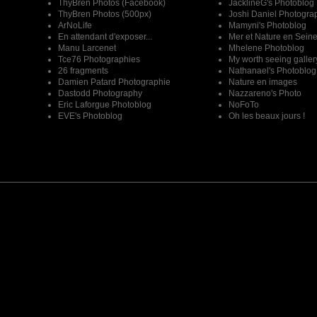
ThyBren Photos (Facebook)
JacklineG's Photoblog
ThyBren Photos (500px)
Joshi Daniel Photogra
ArNoLife
Mamyni's Photoblog
En attendant d'exposer...
Mer et Nature en Sein
Manu Larcenet
Mhelene Photoblog
Tce76 Photographies
My worth seeing galler
26 fragments
Nathanael's Photoblog
Damien Patard Photographie
Nature en images
Dastodd Photography
Nazzareno's Photo
Eric Laforgue Photoblog
NoFoTo
EVE's Photoblog
Oh les beaux jours !