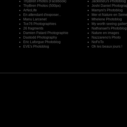
ThyBren Photos (Facebook)
JacklineG's Photoblog
ThyBren Photos (500px)
Joshi Daniel Photogra
ArNoLife
Mamyni's Photoblog
En attendant d'exposer...
Mer et Nature en Sein
Manu Larcenet
Mhelene Photoblog
Tce76 Photographies
My worth seeing galler
26 fragments
Nathanael's Photoblog
Damien Patard Photographie
Nature en images
Dastodd Photography
Nazzareno's Photo
Eric Laforgue Photoblog
NoFoTo
EVE's Photoblog
Oh les beaux jours !