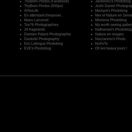
ThyBren Photos (Facebook)
JacklineG's Photoblog
ThyBren Photos (500px)
Joshi Daniel Photogra
ArNoLife
Mamyni's Photoblog
En attendant d'exposer...
Mer et Nature en Sein
Manu Larcenet
Mhelene Photoblog
Tce76 Photographies
My worth seeing galler
26 fragments
Nathanael's Photoblog
Damien Patard Photographie
Nature en images
Dastodd Photography
Nazzareno's Photo
Eric Laforgue Photoblog
NoFoTo
EVE's Photoblog
Oh les beaux jours !