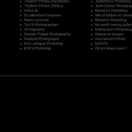
ThyBren Photos (Facebook)
JacklineG's Photoblog
ThyBren Photos (500px)
Joshi Daniel Photogra
ArNoLife
Mamyni's Photoblog
En attendant d'exposer...
Mer et Nature en Sein
Manu Larcenet
Mhelene Photoblog
Tce76 Photographies
My worth seeing galler
26 fragments
Nathanael's Photoblog
Damien Patard Photographie
Nature en images
Dastodd Photography
Nazzareno's Photo
Eric Laforgue Photoblog
NoFoTo
EVE's Photoblog
Oh les beaux jours !