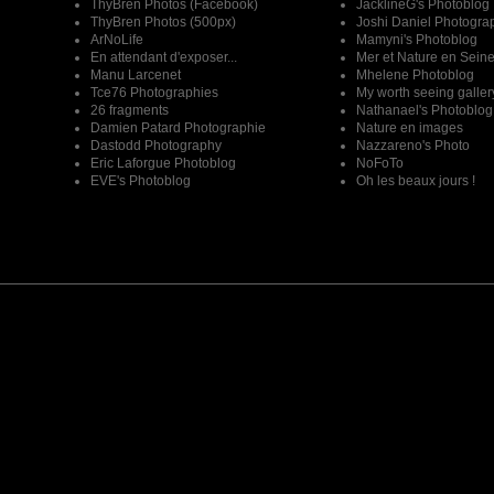
ThyBren Photos (Facebook)
JacklineG's Photoblog
ThyBren Photos (500px)
Joshi Daniel Photogra
ArNoLife
Mamyni's Photoblog
En attendant d'exposer...
Mer et Nature en Sein
Manu Larcenet
Mhelene Photoblog
Tce76 Photographies
My worth seeing galler
26 fragments
Nathanael's Photoblog
Damien Patard Photographie
Nature en images
Dastodd Photography
Nazzareno's Photo
Eric Laforgue Photoblog
NoFoTo
EVE's Photoblog
Oh les beaux jours !