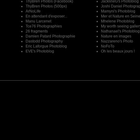
ThyBren Photos (Facebook)
JacklineG's Photoblog
ThyBren Photos (500px)
Joshi Daniel Photogra
ArNoLife
Mamyni's Photoblog
En attendant d'exposer...
Mer et Nature en Sein
Manu Larcenet
Mhelene Photoblog
Tce76 Photographies
My worth seeing galler
26 fragments
Nathanael's Photoblog
Damien Patard Photographie
Nature en images
Dastodd Photography
Nazzareno's Photo
Eric Laforgue Photoblog
NoFoTo
EVE's Photoblog
Oh les beaux jours !