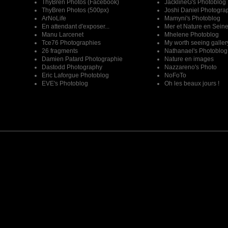
ThyBren Photos (Facebook)
JacklineG's Photoblog
ThyBren Photos (500px)
Joshi Daniel Photogra
ArNoLife
Mamyni's Photoblog
En attendant d'exposer...
Mer et Nature en Sein
Manu Larcenet
Mhelene Photoblog
Tce76 Photographies
My worth seeing galler
26 fragments
Nathanael's Photoblog
Damien Patard Photographie
Nature en images
Dastodd Photography
Nazzareno's Photo
Eric Laforgue Photoblog
NoFoTo
EVE's Photoblog
Oh les beaux jours !