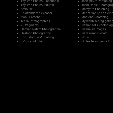
ThyBren Photos (Facebook)
JacklineG's Photoblog
ThyBren Photos (500px)
Joshi Daniel Photogra
ArNoLife
Mamyni's Photoblog
En attendant d'exposer...
Mer et Nature en Sein
Manu Larcenet
Mhelene Photoblog
Tce76 Photographies
My worth seeing galler
26 fragments
Nathanael's Photoblog
Damien Patard Photographie
Nature en images
Dastodd Photography
Nazzareno's Photo
Eric Laforgue Photoblog
NoFoTo
EVE's Photoblog
Oh les beaux jours !