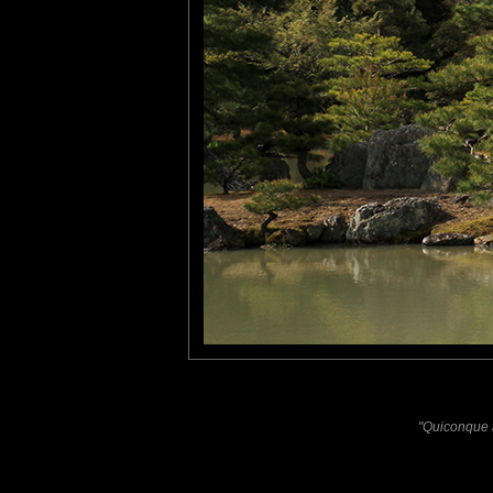
Il sert de shariden, conten
Le temple est inscrit au P
tce76
: 11/09/2017
Très jolie vue avec une su
Laisser un commentaire
Nom
(
E-mail
Site 
"Quiconque a
Sauvegarder les infos