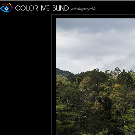
Furax
: 08/09/2017
Le Kinkaku-ji est le nom 
cerfs) situé à Kyoto au Jap
Ce nom est tiré du Kinkaku 
le jardin du temple.
Le pavillon d'or situé dans 
Le bâtiment est entièrem
chaussée.