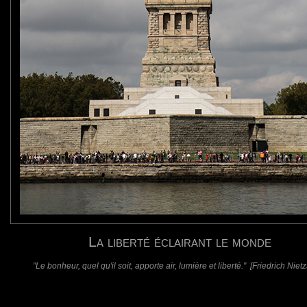
e 93 mètres de haut et pèse 225 tonnes.
ucture de fer au monde.
 de taille de 11 mètres.
couronne.
requis)
(requis - ne sera pas affiché)
Web
La liberté éclairant le monde
"Le bonheur, quel qu'il soit, apporte air, lumière et liberté." [Friedrich Niet