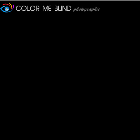
Furax
: 09/06/2017
Le nom original de la statue est "La Liberté éclairant le monde",