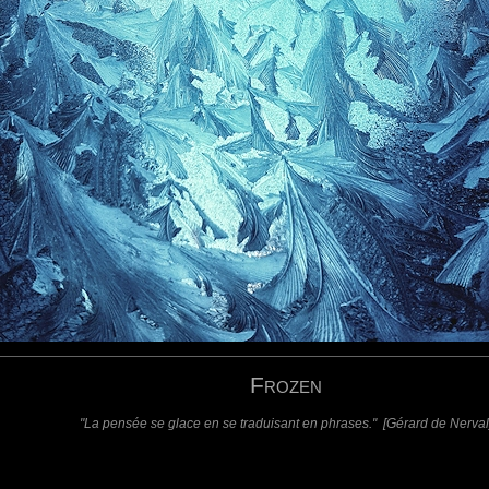
requis)
(requis - ne sera pas affiché)
Web
Frozen
"La pensée se glace en se traduisant en phrases." [Gérard de Nerval