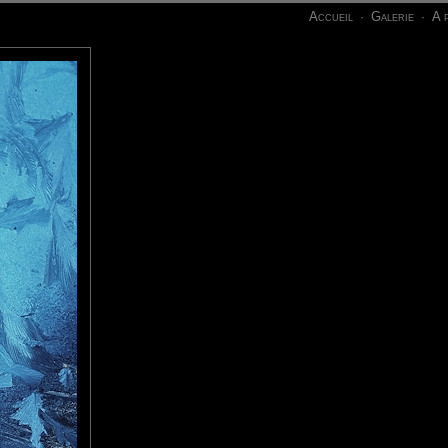
Accueil
Galerie
A 
·
·