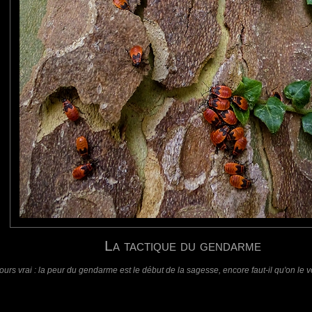
me" à cause de sa couleur et de ses motifs rappelant les habits rouges et noirs des gendar
de feu"...
requis)
(requis - ne sera pas affiché)
Web
La tactique du gendarme
jours vrai : la peur du gendarme est le début de la sagesse, encore faut-il qu'on l