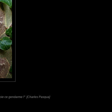
mes au XVIIème siècle.
e voie ce gendarme !" [Charles Pasqua]