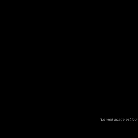
Le "Pyrrhocore" est une sorte de punaise aussi appelé "Gendar
On le nomme aussi "Suisse", "Soldat", "Cherche-midi", "Punaise 
Ses motifs font penser à un masque africain.
Pastelle
: 04/01/2017
Très joliment composé !
Laisser un commentaire
Nom
(
E-mail
Site 
"Le vieil adage est tou
Sauvegarder les infos