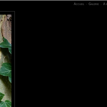
Accueil
Galerie
A 
·
·