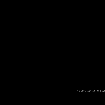
Le "Pyrrhocore" est une sorte de punaise aussi appelé "Gendar
On le nomme aussi "Suisse", "Soldat", "Cherche-midi", "Punaise 
Ses motifs font penser à un masque africain.
Pastelle
: 04/01/2017
Très joliment composé !
Laisser un commentaire
Nom
(
E-mail
Site 
"Le vieil adage est tou
Sauvegarder les infos