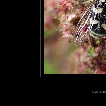
Furax
: 12/09/2016
Photo d'un syrphe pyrastre, appelé aussi syrphe du poirier ou 
tce76
: 12/09/2016
Ils ne sont pas farouches et on peut donc les approcher sans tro
Laisser un commentaire
Nom
(
E-mail
Site 
"Quand vous
Sauvegarder les infos