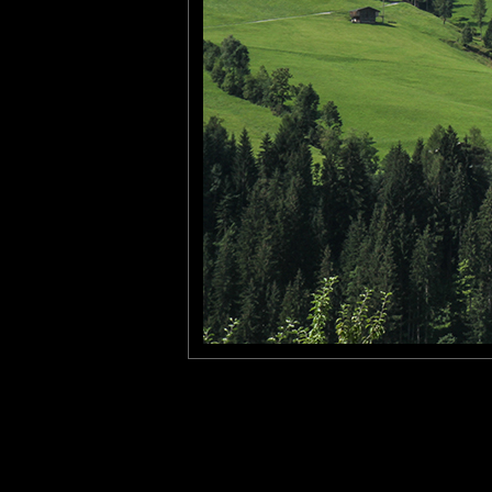
tce76
: 11/09/2016
J'y suis allé il y a 25 ans. Ton cliché, c'est tout à fait ce que j'ai 
Que c'est beau, tu as raison !
Steven
: 12/09/2016
Gorgeous colors in such huge blossoms!! Beautifully composed
Laisser un commentaire
Nom
(
E-mail
Site 
Sauvegarder les infos