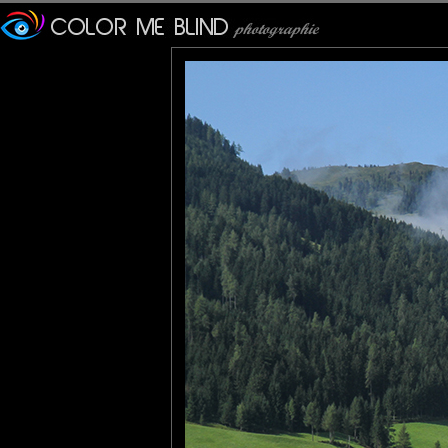
Furax
: 10/09/2016
Photo prise dans la commune d'Alpbach, dans le Tyrol.
Ce village, avec son architecture homogène en bois massif, co
Alpbach s'est vu décerner le prix du "Plus beau village d'Autriche
Ah que c'est beau le Tyrol !!