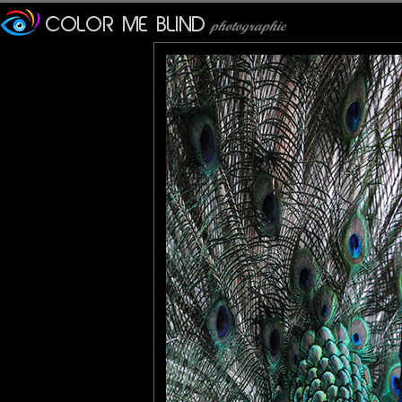
Furax
: 01/09/2016
C'est quand même vachement classe comme piaf !!
Steven
: 02/09/2016
Stunning composition with gorgeous colors and patterns!! I love