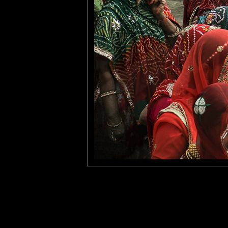
Qu'elles sont belles...
Superbe photo.
tce76
: 23/11/2015
C'est la fête après le mari
Laisser un commentaire
Nom
(
E-mail
Site 
Sauvegarder les infos