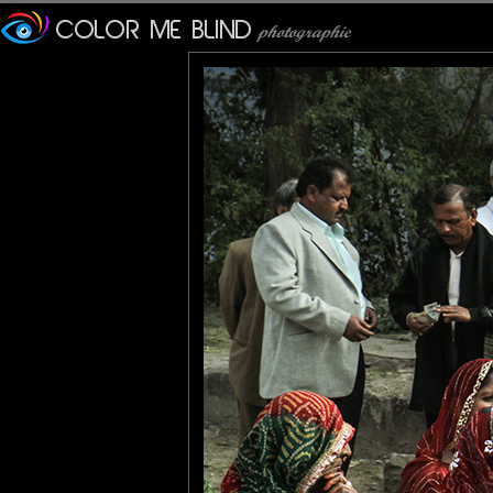
temps.
Le sari est une large band
long.
Sa technique de drapé vari
religions...
JMS*
: 20/11/2015
Magnifique vêtement, rien n
tede
: 21/11/2015
Un superbe cliché plein de v
Pastelle
: 21/11/2015