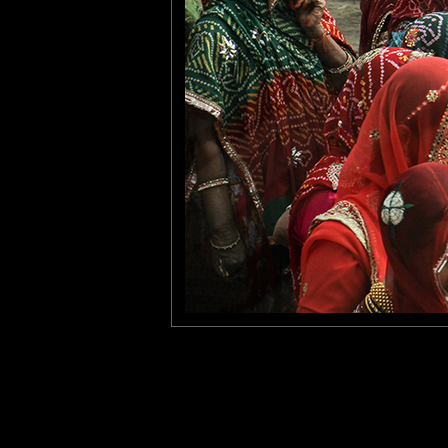
Qu'elles sont belles...
Superbe photo.
tce76
: 23/11/2015
C'est la fête après le mari
Laisser un commentaire
Nom
(
E-mail
Site 
Sauvegarder les infos