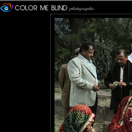
temps.
Le sari est une large band
long.
Sa technique de drapé vari
religions...
JMS*
: 20/11/2015
Magnifique vêtement, rien n
tede
: 21/11/2015
Un superbe cliché plein de v
Pastelle
: 21/11/2015