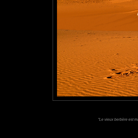
Olivier P
: 30/10/2015
Très joli portrait !
Gaya Nature
: 24/11/2015
Fantastique photo.
Laisser un commentaire
Nom
(
E-mail
Site 
"Le vieux berbère est ma
Sauvegarder les infos