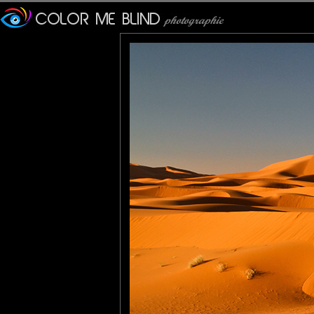
Bon, en fait, il ne s'appelle pas Bébert mais Lahssan...
J'ai rencontré Lahssan dans les magnifiques dunes dorées de l
Cet erg est l'un des deux grands ergs du Sahara au Maroc et 
Cette photo a été prise un matin, après le lever du soleil.
Tce76
: 30/09/2015
Ca me rappelle Merzouga !
Lannic
: 01/10/2015
Tu as bien fair d'aller à la rencontre de Bébert de bon matin, ce
Christine
: 01/10/2015
Des ondulations dorées sur fond de ciel bleu, un authentique be
JMS*
: 07/10/2015
Superbe image de couleurs qui déborde de calme et de sérénité