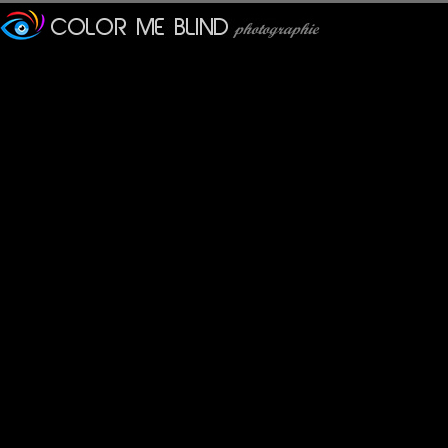
JMS*
: 26/08/2015
Les informations jointes sont très intéressantes ! merci beaucou
Pancho
: 26/08/2015
ça pourrait être tout prêt de chez nous. Mignons tout plein ces 
Olivier P
: 26/08/2015
Excellent cliché ... et le titre est génial ! Bien joué !
evelyne dubos
: 26/08/2015
Jolie compo et pureté de l'air. Et quel titre! :-))
Bruno F
: 26/08/2015
Une prise magnifique ! Très belle photo !