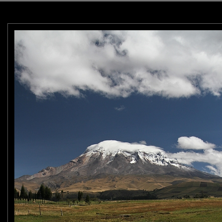
p !
petits veaux