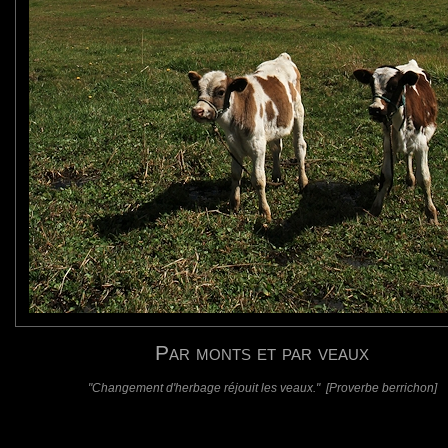
requis)
(requis - ne sera pas affiché)
Web
Par monts et par veaux
"Changement d'herbage réjouit les veaux." [Proverbe berrichon]